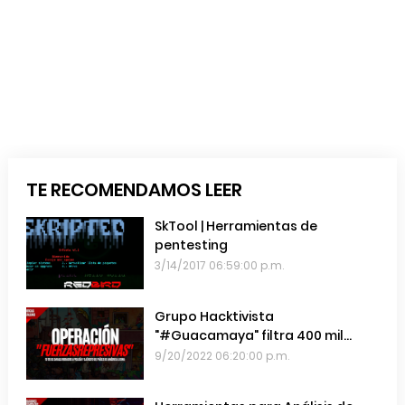
TE RECOMENDAMOS LEER
SkTool | Herramientas de
pentesting
3/14/2017 06:59:00 p.m.
Grupo Hacktivista
"#Guacamaya" filtra 400 mil
emails de las Fuerzas Armadas de
9/20/2022 06:20:00 p.m.
Chile