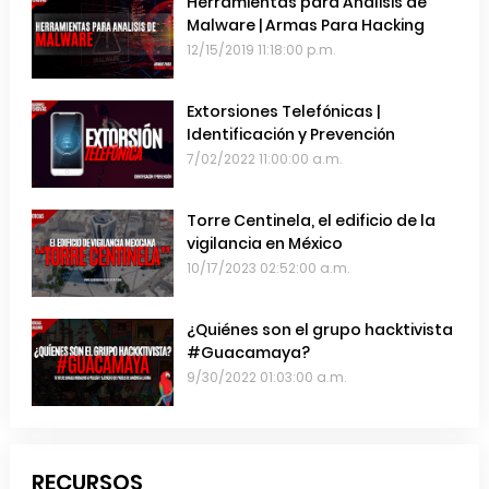
Herramientas para Análisis de
Malware | Armas Para Hacking
12/15/2019 11:18:00 p.m.
Extorsiones Telefónicas |
Identificación y Prevención
7/02/2022 11:00:00 a.m.
Torre Centinela, el edificio de la
vigilancia en México
10/17/2023 02:52:00 a.m.
¿Quiénes son el grupo hacktivista
#Guacamaya?
9/30/2022 01:03:00 a.m.
RECURSOS