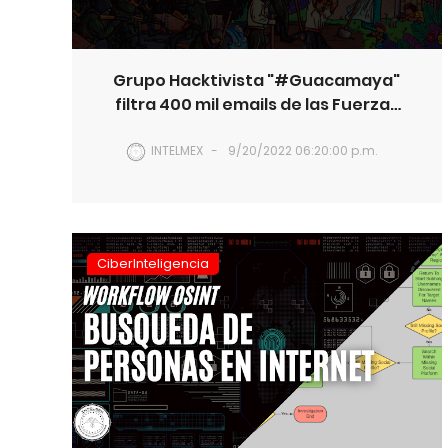
Grupo Hacktivista "#Guacamaya"
filtra 400 mil emails de las Fuerzas
Armadas de Chile
INTELMEX
9/20/2022 06:20:00 p.m.
CiberInteligencia