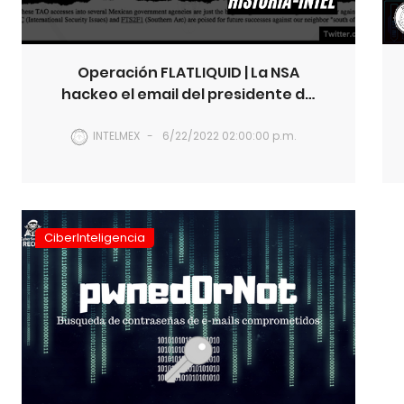
Operación FLATLIQUID | La NSA
hackeo el email del presidente de
México
INTELMEX
6/22/2022 02:00:00 p.m.
CiberInteligencia