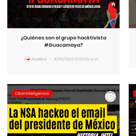
¿Quiénes son el grupo hacktivista
#Guacamaya?
RedBird
9/30/2022 01:03:00 a.m.
CiberInteligencia