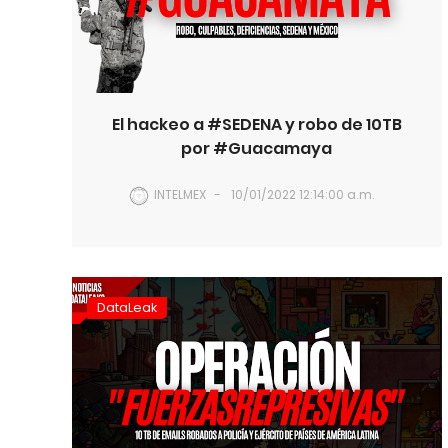
El hackeo a #SEDENA y robo de 10TB
por #Guacamaya
INTELMEX
10/01/2022 12:14:00 a.m.
DataLeak