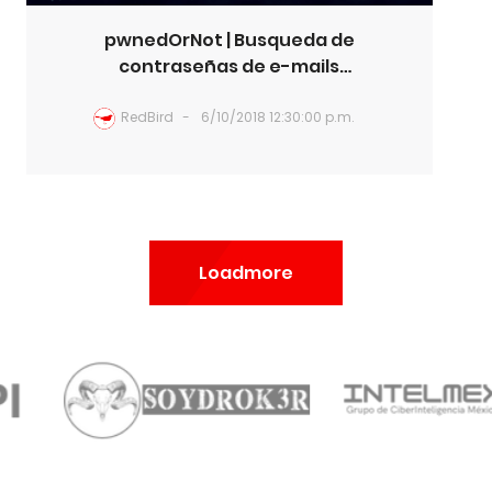
pwnedOrNot | Busqueda de
contraseñas de e-mails
comprometidos
RedBird
6/10/2018 12:30:00 p.m.
Loadmore