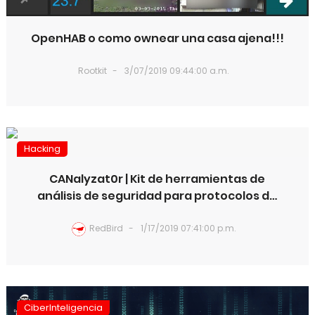
OpenHAB o como ownear una casa ajena!!!
Rootkit
3/07/2019 09:44:00 a.m.
Hacking
CANalyzat0r | Kit de herramientas de
análisis de seguridad para protocolos de
automóvil
RedBird
1/17/2019 07:41:00 p.m.
CiberInteligencia