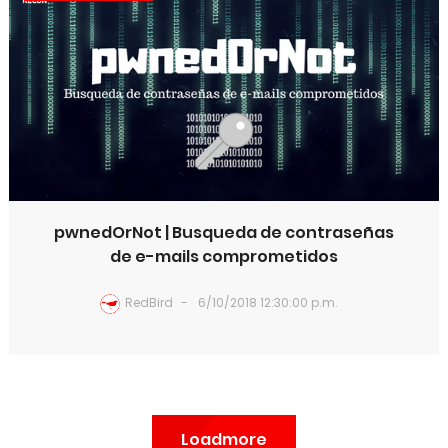
pwnedOrNot | Busqueda de contraseñas
de e-mails comprometidos
RedBird
6/10/2018 12:30:00 p.m.
Loadmore