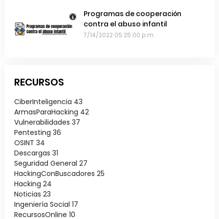
Programas de cooperación
contra el abuso infantil
7/14/2022 05:25:00 p.m.
RECURSOS
CiberInteligencia
43
ArmasParaHacking
42
Vulnerabilidades
37
Pentesting
36
OSINT
34
Descargas
31
Seguridad General
27
HackingConBuscadores
25
Hacking
24
Noticias
23
Ingeniería Social
17
RecursosOnline
10