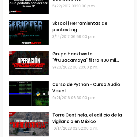
5/22/2017 03:10:00 p.m.
SkTool | Herramientas de
pentesting
3/14/2017 06:59:00 p.m.
Grupo Hacktivista
"#Guacamaya" filtra 400 mil
emails de las Fuerzas Armadas de
9/20/2022 06:20:00 p.m.
Chile
Curso de Python - Curso Audio
Visual
9/21/2016 06:30:00 p.m.
Torre Centinela, el edificio de la
vigilancia en México
10/17/2023 02:52:00 a.m.