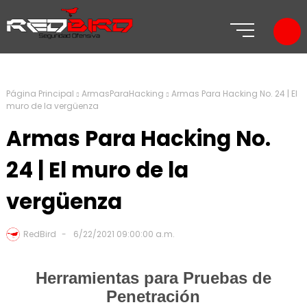
Página Principal
ArmasParaHacking
Armas Para Hacking No. 24 | El
muro de la vergüenza
Armas Para Hacking No.
24 | El muro de la
vergüenza
RedBird
6/22/2021 09:00:00 a.m.
Herramientas para Pruebas de
Penetración