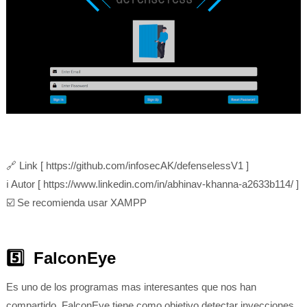
🔗
Link [ https://github.com/infosecAK/defenselessV1 ]
ℹ️ Autor [ https://www.linkedin.com/in/abhinav-khanna-a2633b114/ ]
☑️ Se recomienda usar XAMPP
5️⃣ FalconEye
Es uno de los programas mas interesantes que nos han
compartido. FalconEye tiene como objetivo detectar inyecciones