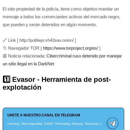
El sitio propiedad de la policía, tiene como objetivo mandar un
mensaje a todos los comerciantes activos del mercado negro,
que pueden y serán detenidos en algún momento.
🔗
Link [ http://politiepcvh42eav.onion/
]
📁
Navegador TOR [
https://www.torproject.org/es/
]
📰 Noticia relacionada:
Cibercriminal ruso detenido por manejar
un sitio ilegal en la DarkNet
1️⃣ Evasor - Herramienta de post-
explotación
UNETE A NUESTRO CANAL EN TELEGRAM
Hacking, Ciberseguridad, OSINT, Pentesting, Noticias, Recursos y