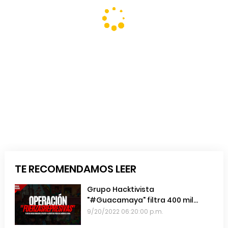
TE RECOMENDAMOS LEER
Grupo Hacktivista
"#Guacamaya" filtra 400 mil
emails de las Fuerzas Armadas de
9/20/2022 06:20:00 p.m.
Chile