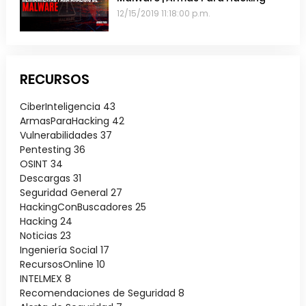
12/15/2019 11:18:00 p.m.
RECURSOS
CiberInteligencia
43
ArmasParaHacking
42
Vulnerabilidades
37
Pentesting
36
OSINT
34
Descargas
31
Seguridad General
27
HackingConBuscadores
25
Hacking
24
Noticias
23
Ingeniería Social
17
RecursosOnline
10
INTELMEX
8
Recomendaciones de Seguridad
8