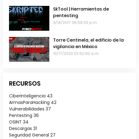
SkTool | Herramientas de
pentesting
3/14/2017 06:59:00 p.m.
Torre Centinela, el edificio de la
vigilancia en México
10/17/2023 02:52:00 a.m.
RECURSOS
CiberInteligencia
43
ArmasParaHacking
42
Vulnerabilidades
37
Pentesting
36
OSINT
34
Descargas
31
Seguridad General
27