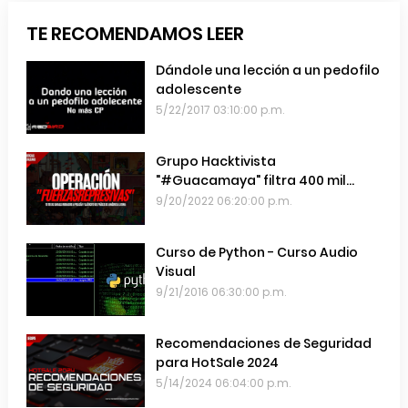
TE RECOMENDAMOS LEER
Dándole una lección a un pedofilo
adolescente
5/22/2017 03:10:00 p.m.
Grupo Hacktivista
"#Guacamaya" filtra 400 mil
emails de las Fuerzas Armadas de
9/20/2022 06:20:00 p.m.
Chile
Curso de Python - Curso Audio
Visual
9/21/2016 06:30:00 p.m.
Recomendaciones de Seguridad
para HotSale 2024
5/14/2024 06:04:00 p.m.