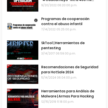
emails de las Fuerzas Armadas de
9/20/2022 06:20:00 p.m.
Chile
Programas de cooperación
contra el abuso infantil
7/14/2022 05:25:00 p.m.
SkTool | Herramientas de
pentesting
3/14/2017 06:59:00 p.m.
Recomendaciones de Seguridad
para HotSale 2024
5/14/2024 06:04:00 p.m.
Herramientas para Análisis de
Malware | Armas Para Hacking
12/15/2019 11:18:00 p.m.