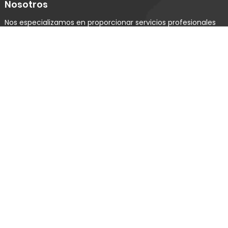
Nosotros
Nos especializamos en proporcionar servicios profesionales
de ciberseguridad y ciberinteligencia tanto al sector privado
como al público.
Servicios
Pruebas de Penetración
Evaluación de Exposición de Información
Asesorías & Consultorías
Sobre Nosotros