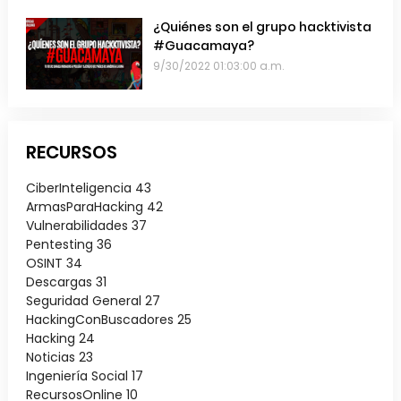
¿Quiénes son el grupo hacktivista
#Guacamaya?
9/30/2022 01:03:00 a.m.
RECURSOS
CiberInteligencia
43
ArmasParaHacking
42
Vulnerabilidades
37
Pentesting
36
OSINT
34
Descargas
31
Seguridad General
27
HackingConBuscadores
25
Hacking
24
Noticias
23
Ingeniería Social
17
RecursosOnline
10