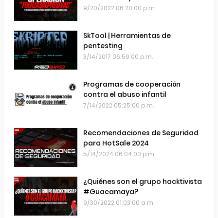
emails de las Fuerzas Armadas de
9/20/2022 06:20:00 p.m.
Chile
SkTool | Herramientas de
pentesting
3/14/2017 06:59:00 p.m.
Programas de cooperación
contra el abuso infantil
7/14/2022 05:25:00 p.m.
Recomendaciones de Seguridad
para HotSale 2024
5/14/2024 06:04:00 p.m.
¿Quiénes son el grupo hacktivista
#Guacamaya?
9/30/2022 01:03:00 a.m.