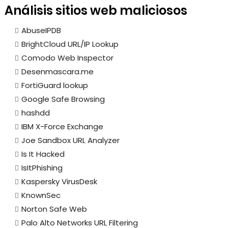
Análisis sitios web maliciosos
AbuseIPDB
BrightCloud URL/IP Lookup
Comodo Web Inspector
Desenmascara.me
FortiGuard lookup
Google Safe Browsing
hashdd
IBM X-Force Exchange
Joe Sandbox URL Analyzer
Is It Hacked
IsItPhishing
Kaspersky VirusDesk
KnownSec
Norton Safe Web
Palo Alto Networks URL Filtering