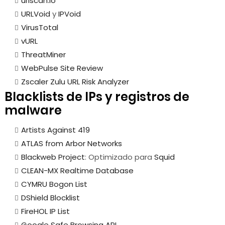
urlscan.io
URLVoid
y
IPVoid
VirusTotal
vURL
ThreatMiner
WebPulse Site Review
Zscaler Zulu URL Risk Analyzer
Blacklists de IPs y registros de
malware
Artists Against 419
ATLAS from Arbor Networks
Blackweb Project
: Optimizado para
Squid
CLEAN-MX Realtime Database
CYMRU Bogon List
DShield Blocklist
FireHOL IP List
Google Safe Browsing API