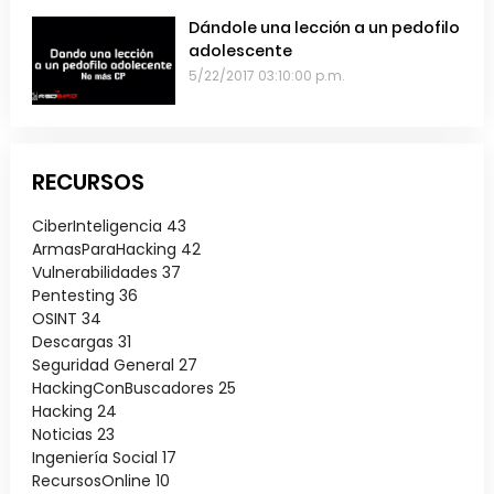
Dándole una lección a un pedofilo
adolescente
5/22/2017 03:10:00 p.m.
RECURSOS
CiberInteligencia
43
ArmasParaHacking
42
Vulnerabilidades
37
Pentesting
36
OSINT
34
Descargas
31
Seguridad General
27
HackingConBuscadores
25
Hacking
24
Noticias
23
Ingeniería Social
17
RecursosOnline
10