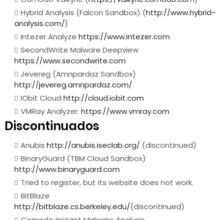
Hybrid Analysis (Falcon Sandbox) (
http://www.hybrid-
analysis.com/
)
Intezer Analyze
https://www.intezer.com
SecondWrite Malware Deepview
https://www.secondwrite.com
Jevereg (Amnpardaz Sandbox)
http://jevereg.amnpardaz.com/
IObit Cloud
http://cloud.iobit.com
VMRay Analyzer:
https://www.vmray.com
Discontinuados
Anubis
http://anubis.iseclab.org/
(discontinued)
BinaryGuard (TBM Cloud Sandbox)
http://www.binaryguard.com
Tried to register, but its website does not work.
BitBlaze
http://bitblaze.cs.berkeley.edu/
(discontinued)
Comodo Instant Malware Analysis