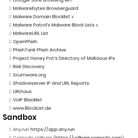
Malwarebytes Browserguard
Malware Domain Blocklist
x
Malware Patrol’s Malware Block Lists
x
MalwareURL List
OpenPhish
PhishTank Phish Archive
Project Honey Pot’s Directory of Malicious IPs
Risk Discovery
Scumware.org
Shadowserver IP and URL Reports
:
URLhaus
VoIP Blacklist
www.BlockList.de
Sandbox
Any.run
https://app.any.run
Comodo Valkyrie (
https://valkyrie.comodo.com
)