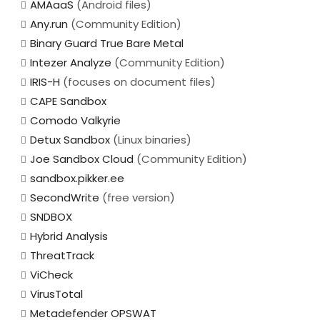
AMAaaS
(Android files)
Any.run
(Community Edition)
Binary Guard True Bare Metal
Intezer Analyze
(Community Edition)
IRIS-H
(focuses on document files)
CAPE Sandbox
Comodo Valkyrie
Detux Sandbox
(Linux binaries)
Joe Sandbox Cloud
(Community Edition)
sandbox.pikker.ee
SecondWrite
(free version)
SNDBOX
Hybrid Analysis
ThreatTrack
ViCheck
VirusTotal
Metadefender OPSWAT