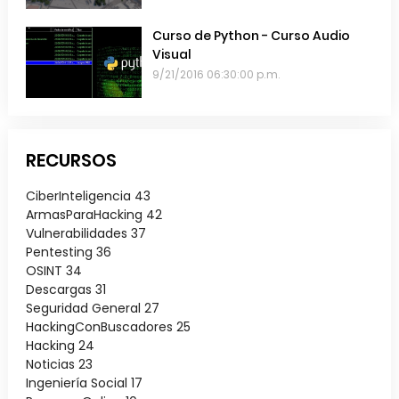
Curso de Python - Curso Audio
Visual
9/21/2016 06:30:00 p.m.
RECURSOS
CiberInteligencia
43
ArmasParaHacking
42
Vulnerabilidades
37
Pentesting
36
OSINT
34
Descargas
31
Seguridad General
27
HackingConBuscadores
25
Hacking
24
Noticias
23
Ingeniería Social
17