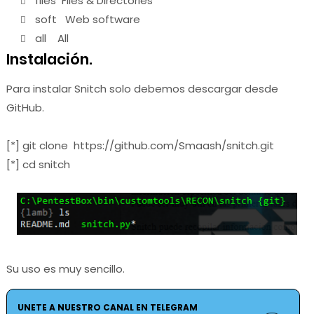
files Files & Directories
soft Web software
all All
Instalación.
Para instalar Snitch solo debemos descargar desde
GitHub.
[*] git clone https://github.com/Smaash/snitch.git
[*] cd snitch
Su uso es muy sencillo.
UNETE A NUESTRO CANAL EN TELEGRAM