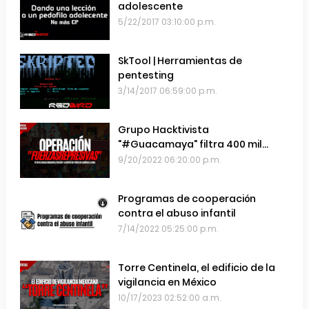
adolescente
5/22/2017 03:10:00 p.m.
SkTool | Herramientas de
pentesting
3/14/2017 06:59:00 p.m.
Grupo Hacktivista
"#Guacamaya" filtra 400 mil
emails de las Fuerzas Armadas de
9/20/2022 06:20:00 p.m.
Chile
Programas de cooperación
contra el abuso infantil
7/14/2022 05:25:00 p.m.
Torre Centinela, el edificio de la
vigilancia en México
10/17/2023 02:52:00 a.m.