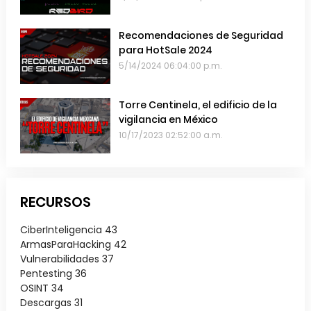
Recomendaciones de Seguridad
para HotSale 2024
5/14/2024 06:04:00 p.m.
Torre Centinela, el edificio de la
vigilancia en México
10/17/2023 02:52:00 a.m.
RECURSOS
CiberInteligencia
43
ArmasParaHacking
42
Vulnerabilidades
37
Pentesting
36
OSINT
34
Descargas
31