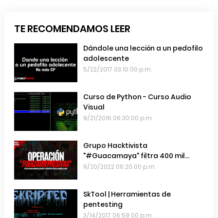
TE RECOMENDAMOS LEER
Dándole una lección a un pedofilo
adolescente
5/22/2017 03:10:00 p.m.
Curso de Python - Curso Audio
Visual
9/21/2016 06:30:00 p.m.
Grupo Hacktivista
"#Guacamaya" filtra 400 mil
emails de las Fuerzas Armadas de
9/20/2022 06:20:00 p.m.
Chile
SkTool | Herramientas de
pentesting
3/14/2017 06:59:00 p.m.