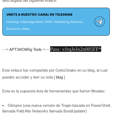
descargado del siguiente enlace:
UNETE A NUESTRO CANAL EN TELEGRAM
Hacking, Ciberseguridad, OSINT, Pentesting, Noticias,
Recursos y Más...
Pass: vJrqJeJo2n005FF*
--->
APT34/OliRig Tools
<---
Este enlace fue compartido por GelosSnake en su blog, al cual
puedes acceder y leer su nota [
blog
]
Esta es la supuesta lista de herramientas que fueron filtradas:
Glimpse (una nueva versión de Trojan basada en PowerShell,
llamada Pald Alto Networks llamada BondUpdater)