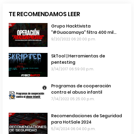
TE RECOMENDAMOS LEER
Grupo Hacktivista
"#Guacamaya" filtra 400 mil
emails de las Fuerzas Armadas de
9/20/2022 06:20:00 p.m.
Chile
SkTool | Herramientas de
pentesting
3/14/2017 06:59:00 p.m.
Programas de cooperación
contra el abuso infantil
7/14/2022 05:25:00 p.m.
Recomendaciones de Seguridad
para HotSale 2024
5/14/2024 06:04:00 p.m.