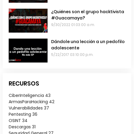
¿Quiénes son el grupo hacktivista
#Guacamaya?
9/30/2022 01:03:00 a.m.
Dándole una lección a un pedofilo
adolescente
5/22/2017 03:10:00 p.m.
RECURSOS
CiberInteligencia
43
ArmasParaHacking
42
Vulnerabilidades
37
Pentesting
36
OSINT
34
Descargas
31
Seguridad General
27