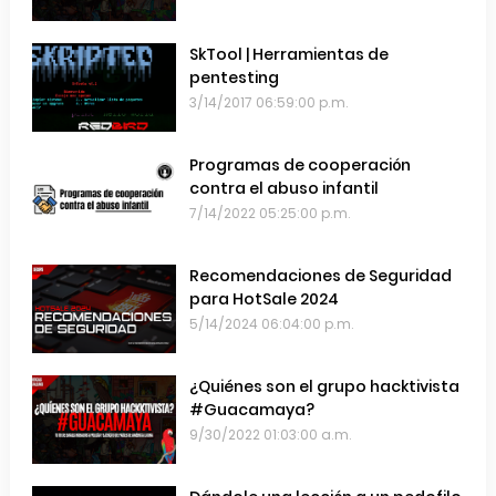
Chile
SkTool | Herramientas de
pentesting
3/14/2017 06:59:00 p.m.
Programas de cooperación
contra el abuso infantil
7/14/2022 05:25:00 p.m.
Recomendaciones de Seguridad
para HotSale 2024
5/14/2024 06:04:00 p.m.
¿Quiénes son el grupo hacktivista
#Guacamaya?
9/30/2022 01:03:00 a.m.