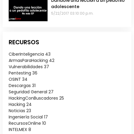
Dándole una lección a un pedofilo
adolescente
5/22/2017 03:10:00 p.m.
RECURSOS
CiberInteligencia
43
ArmasParaHacking
42
Vulnerabilidades
37
Pentesting
36
OSINT
34
Descargas
31
Seguridad General
27
HackingConBuscadores
25
Hacking
24
Noticias
23
Ingeniería Social
17
RecursosOnline
10
INTELMEX
8