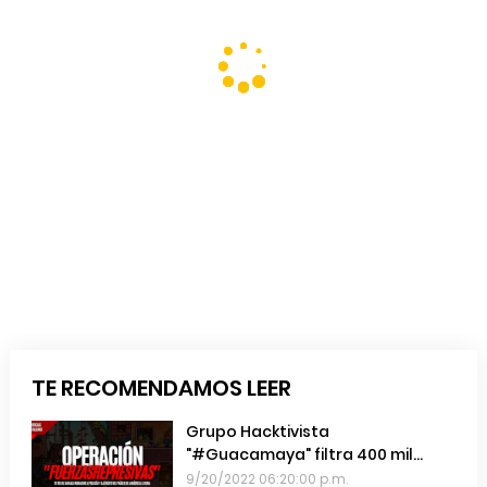
TE RECOMENDAMOS LEER
Grupo Hacktivista
"#Guacamaya" filtra 400 mil
emails de las Fuerzas Armadas de
9/20/2022 06:20:00 p.m.