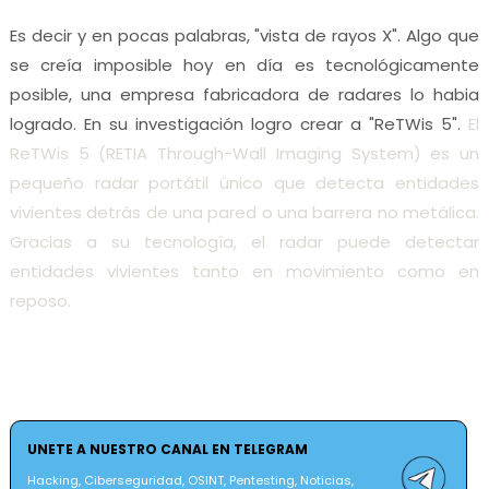
Es decir y en pocas palabras, "vista de rayos X". Algo que
se creía imposible hoy en día es tecnológicamente
posible, una empresa fabricadora de radares lo habia
logrado. En su investigación logro crear a "ReTWis 5".
El
ReTWis 5 (RETIA Through-Wall Imaging System) es un
pequeño radar portátil único que detecta entidades
vivientes detrás de una pared o una barrera no metálica.
Gracias a su tecnología, el radar puede detectar
entidades vivientes tanto en movimiento como en
reposo.
UNETE A NUESTRO CANAL EN TELEGRAM
Hacking, Ciberseguridad, OSINT, Pentesting, Noticias,