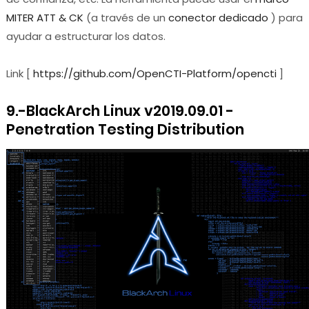
MITER ATT & CK
(a través de un
conector dedicado
) para
ayudar a estructurar los datos.
Link [
https://github.com/OpenCTI-Platform/opencti
]
9.-BlackArch Linux v2019.09.01 -
Penetration Testing Distribution