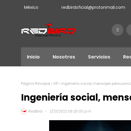
México
redbirdoficial@protonmail.com
Inicio
Nosotros
Servicios
Re
Página Principal
VIP
Ingeniería social, mensajes persuasiv
Ingeniería social, men
RedBird
2/21/2022 09:25:00 p.m.