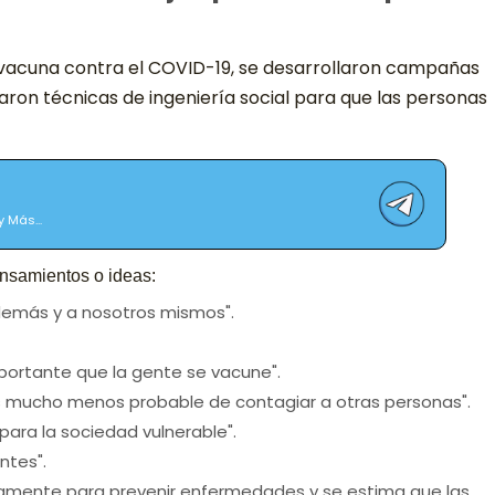
la vacuna contra el COVID-19, se desarrollaron campañas
on técnicas de ingeniería social para que las personas
 Más...
ensamientos o ideas:
demás y a nosotros mismos".
mportante que la gente se vacune".
es mucho menos probable de contagiar a otras personas".
para la sociedad vulnerable".
ntes".
liamente para prevenir enfermedades y se estima que las