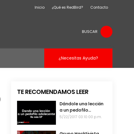
Inicio
¿Qué es RedBird?
Contacto
BUSCAR
¿Necesitas Ayuda?
TE RECOMENDAMOS LEER
9
Dándole una lección
a un pedofilo
adolescente
5/22/2017 03:10:00 p.m.
Grupo Hacktivista