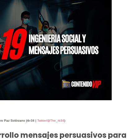
aro Paz Solórzano (rb-34 |
Twitter/@The_rb34
)
rrollo mensajes persuasivos para