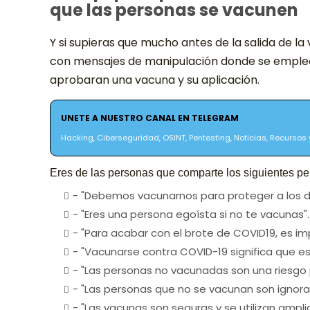
que las personas se vacunen
Y si supieras que mucho antes de la salida de 
con mensajes de manipulación donde se emplear
aprobaran una vacuna y su aplicación.
UNETE A NUESTRO CANAL EN TELEGRAM
Hacking, Ciberseguridad, OSINT, Pentesting, Noticias, Recursos y
Eres de las personas que comparte los siguientes p
- "Debemos vacunarnos para proteger a los 
- "Eres una persona egoísta si no te vacunas".
- "Para acabar con el brote de COVID19, es i
- "Vacunarse contra COVID-19 significa que 
- "Las personas no vacunadas son una riesgo 
- "Las personas que no se vacunan son ignora
- "Las vacunas son seguras y se utilizan amp