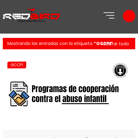
Mostrando las entradas con la etiqueta
GCCPI
Mostrar todo
GCCPI