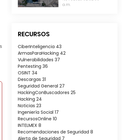
a.m.
RECURSOS
es
CiberInteligencia
43
ArmasParaHacking
42
Vulnerabilidades
37
Pentesting
36
OSINT
34
Descargas
31
Seguridad General
27
HackingConBuscadores
25
Hacking
24
Noticias
23
Ingeniería Social
17
RecursosOnline
10
INTELMEX
8
Recomendaciones de Seguridad
8
Alerta de Seguridad
7