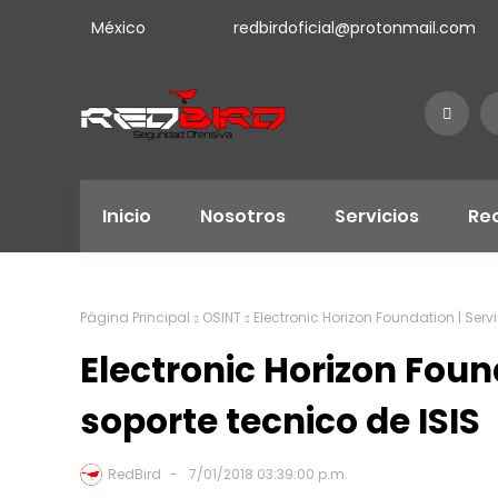
México
redbirdoficial@protonmail.com
Inicio
Nosotros
Servicios
Re
Página Principal
OSINT
Electronic Horizon Foundation | Serv
Electronic Horizon Foun
soporte tecnico de ISIS
RedBird
7/01/2018 03:39:00 p.m.