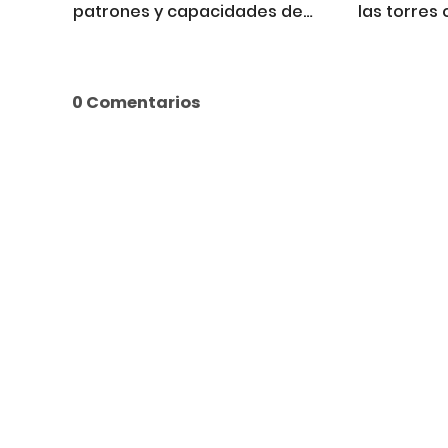
patrones y capacidades de
las torres 
operación de submarinos
usando cámaras web publicas
0 Comentarios