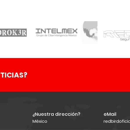
TICIAS?
¿Nuestra dirección?
eMail
México
redbirdofic