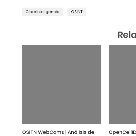
CiberInteligencia
OSINT
Rel
OSITN WebCams | Análisis de
OpenCellID