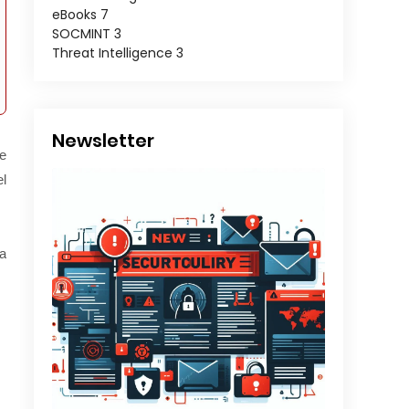
eBooks
7
SOCMINT
3
Threat Intelligence
3
Newsletter
ue
el
a