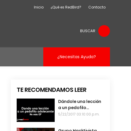
Inicio
¿Qué es RedBird?
Contacto
BUSCAR
¿Necesitas Ayuda?
TE RECOMENDAMOS LEER
Dándole una lección
a un pedofilo
adolescente
5/22/2017 03:10:00 p.m.
Grupo Hacktivista