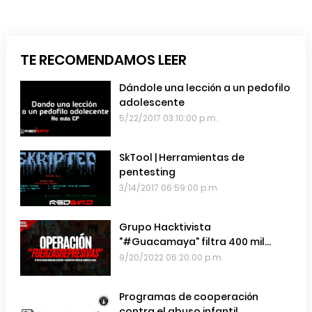
TE RECOMENDAMOS LEER
Dándole una lección a un pedofilo
adolescente
5/22/2017 03:10:00 p.m.
SkTool | Herramientas de
pentesting
3/14/2017 06:59:00 p.m.
Grupo Hacktivista
"#Guacamaya" filtra 400 mil
emails de las Fuerzas Armadas de
9/20/2022 06:20:00 p.m.
Chile
Programas de cooperación
contra el abuso infantil