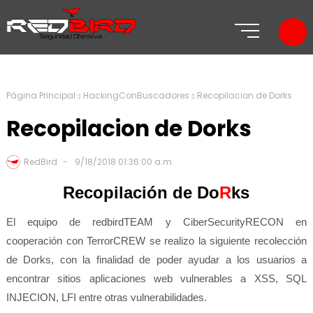
Página Principal
HackingConBuscadores
Recopilacion de Dorks
Recopilacion de Dorks
RedBird
9/18/2018 01:36:00 a.m.
Recopilación de D
o
R
ks
El equipo de redbirdTEAM y CiberSecurityRECON en
cooperación con TerrorCREW se realizo la siguiente recolección
de Dorks, con la finalidad de poder ayudar a los usuarios a
encontrar sitios aplicaciones web vulnerables a XSS, SQL
INJECION, LFI entre otras vulnerabilidades.