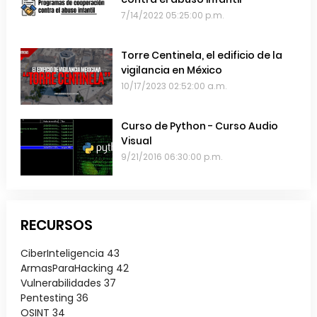
7/14/2022 05:25:00 p.m.
Torre Centinela, el edificio de la
vigilancia en México
10/17/2023 02:52:00 a.m.
Curso de Python - Curso Audio
Visual
9/21/2016 06:30:00 p.m.
RECURSOS
CiberInteligencia
43
ArmasParaHacking
42
Vulnerabilidades
37
Pentesting
36
OSINT
34