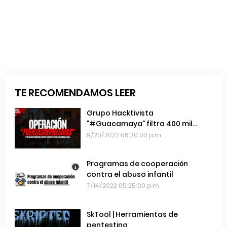
TE RECOMENDAMOS LEER
Grupo Hacktivista
"#Guacamaya" filtra 400 mil
emails de las Fuerzas Armadas de
9/20/2022 06:20:00 p.m.
Chile
Programas de cooperación
contra el abuso infantil
7/14/2022 05:25:00 p.m.
SkTool | Herramientas de
pentesting