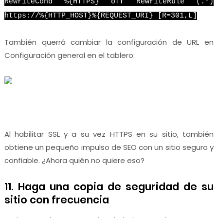
RewriteCond %{HTTPS} off RewriteRule (.*)
https://%{HTTP_HOST}%{REQUEST_URI} [R=301,L]
También querrá cambiar la configuración de URL en
Configuración general en el tablero:
Al habilitar SSL y a su vez HTTPS en su sitio, también
obtiene un pequeño impulso de SEO con un sitio seguro y
confiable. ¿Ahora quién no quiere eso?
11. Haga una copia de seguridad de su
sitio con frecuencia