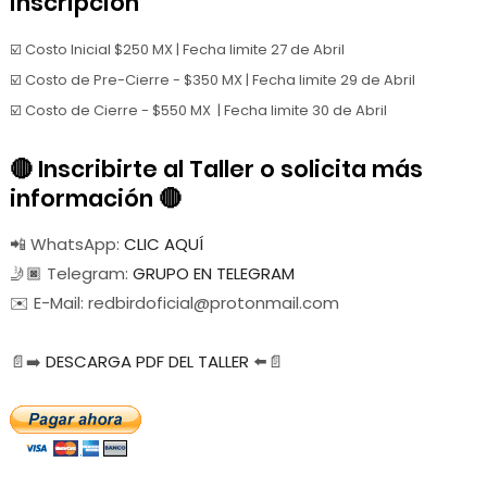
inscripción
☑️ Costo Inicial $250 MX | Fecha limite 27 de Abril
☑️ Costo de Pre-Cierre - $350 MX
| Fecha limite 29 de Abril
☑️ Costo de Cierre - $550 MX
| Fecha limite 30 de Abril
🔴 Inscribirte al Taller o solicita más
información 🔴
📲 WhatsApp:
CLIC AQUÍ
🤳🏿 Telegram:
GRUPO EN TELEGRAM
✉️ E-Mail: redbirdoficial@protonmail.com
📄➡️
DESCARGA PDF DEL TALLER
⬅️📄