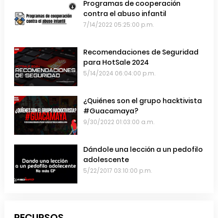
Programas de cooperación
contra el abuso infantil
7/14/2022 05:25:00 p.m.
Recomendaciones de Seguridad
para HotSale 2024
5/14/2024 06:04:00 p.m.
¿Quiénes son el grupo hacktivista
#Guacamaya?
9/30/2022 01:03:00 a.m.
Dándole una lección a un pedofilo
adolescente
5/22/2017 03:10:00 p.m.
RECURSOS