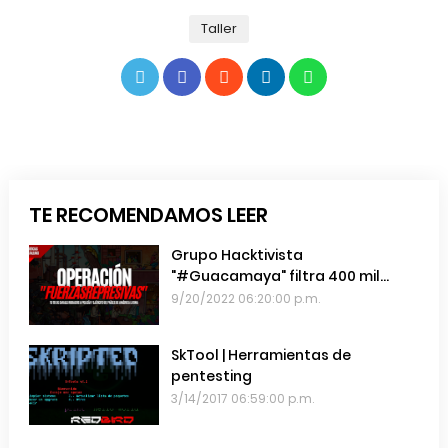
Taller
TE RECOMENDAMOS LEER
Grupo Hacktivista
"#Guacamaya" filtra 400 mil
emails de las Fuerzas Armadas de
9/20/2022 06:20:00 p.m.
Chile
SkTool | Herramientas de
pentesting
3/14/2017 06:59:00 p.m.