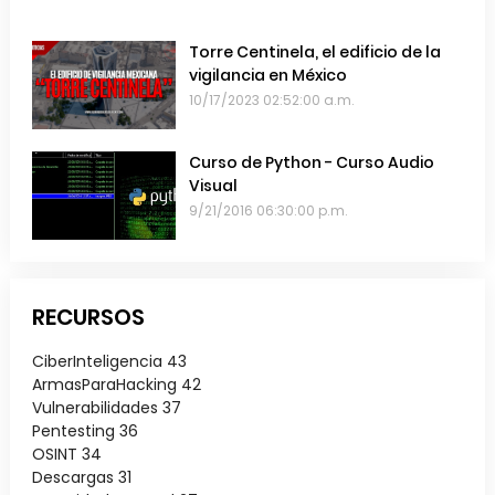
Torre Centinela, el edificio de la
vigilancia en México
10/17/2023 02:52:00 a.m.
Curso de Python - Curso Audio
Visual
9/21/2016 06:30:00 p.m.
RECURSOS
CiberInteligencia
43
ArmasParaHacking
42
Vulnerabilidades
37
Pentesting
36
OSINT
34
Descargas
31