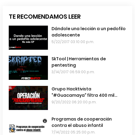
TE RECOMENDAMOS LEER
Dándole una lección a un pedofilo
adolescente
5/22/2017 03:10:00 p.m.
SkTool | Herramientas de
pentesting
3/14/2017 06:59:00 p.m.
Grupo Hacktivista
"#Guacamaya" filtra 400 mil
emails de las Fuerzas Armadas de
9/20/2022 06:20:00 p.m.
Chile
Programas de cooperación
contra el abuso infantil
7/14/2022 05:25:00 p.m.