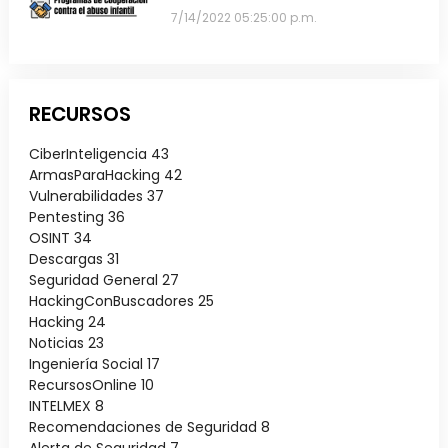
7/14/2022 05:25:00 p.m.
RECURSOS
CiberInteligencia
43
ArmasParaHacking
42
Vulnerabilidades
37
Pentesting
36
OSINT
34
Descargas
31
Seguridad General
27
HackingConBuscadores
25
Hacking
24
Noticias
23
Ingeniería Social
17
RecursosOnline
10
INTELMEX
8
Recomendaciones de Seguridad
8
Alerta de Seguridad
7