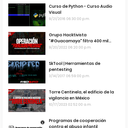
Curso de Python - Curso Audio
Visual
9/21/2016 06:30:00 p.m.
Grupo Hacktivista
"#Guacamaya" filtra 400 mil
emails de las Fuerzas Armadas de
9/20/2022 06:20:00 p.m.
Chile
SkTool | Herramientas de
pentesting
3/14/2017 06:59:00 p.m.
Torre Centinela, el edificio de la
vigilancia en México
10/17/2023 02:52:00 a.m.
Programas de cooperación
contra el abuso infantil