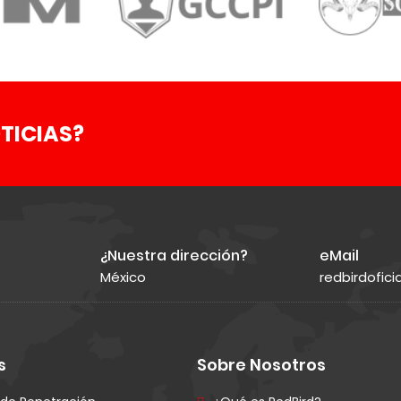
TICIAS?
¿Nuestra dirección?
eMail
México
redbirdofic
s
Sobre Nosotros