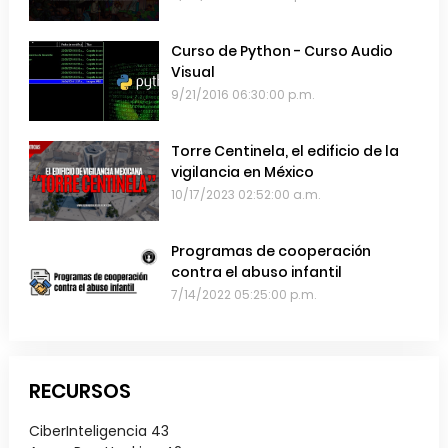
Chile
Curso de Python - Curso Audio
Visual
9/21/2016 06:30:00 p.m.
Torre Centinela, el edificio de la
vigilancia en México
10/17/2023 02:52:00 a.m.
Programas de cooperación
contra el abuso infantil
7/14/2022 05:25:00 p.m.
RECURSOS
CiberInteligencia
43