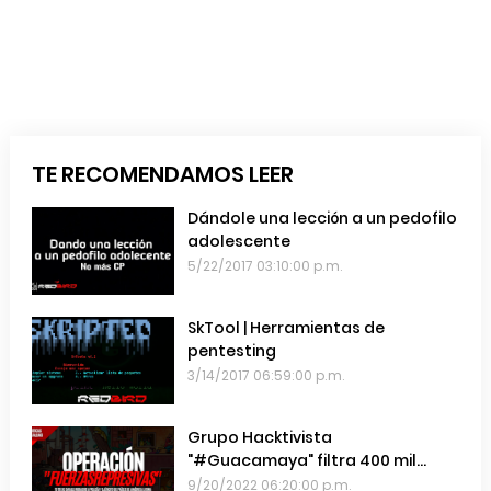
TE RECOMENDAMOS LEER
Dándole una lección a un pedofilo
adolescente
5/22/2017 03:10:00 p.m.
SkTool | Herramientas de
pentesting
3/14/2017 06:59:00 p.m.
Grupo Hacktivista
"#Guacamaya" filtra 400 mil
emails de las Fuerzas Armadas de
9/20/2022 06:20:00 p.m.