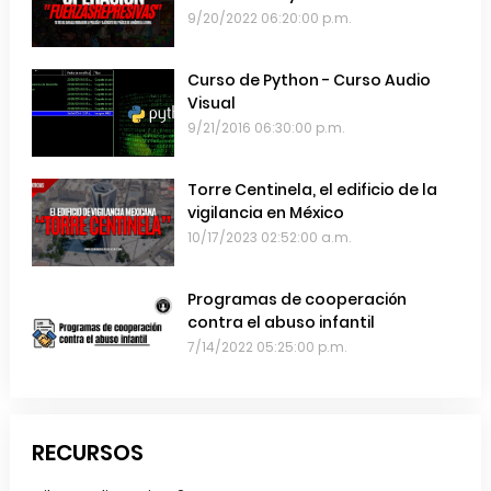
emails de las Fuerzas Armadas de
9/20/2022 06:20:00 p.m.
Chile
Curso de Python - Curso Audio
Visual
9/21/2016 06:30:00 p.m.
Torre Centinela, el edificio de la
vigilancia en México
10/17/2023 02:52:00 a.m.
Programas de cooperación
contra el abuso infantil
7/14/2022 05:25:00 p.m.
RECURSOS