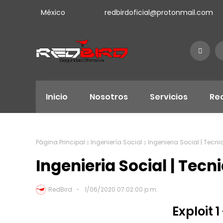
México
redbirdoficial@protonmail.com
Inicio
Nosotros
Servicios
Re
Página Principal
Ingeniería Social
Ingenieria Social | Tecni
Ingenieria Social | Tecn
RedBird
1/06/2020 07:02:00 p.m.
Exploit 1