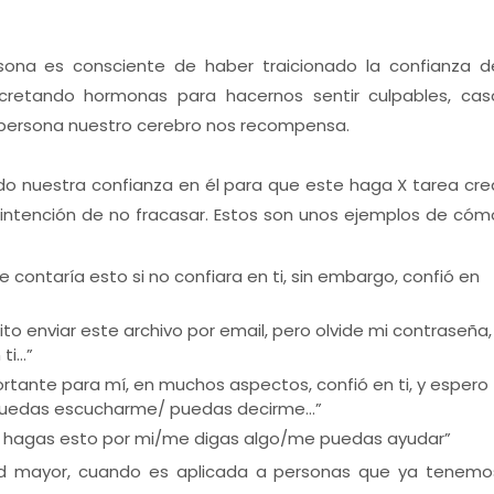
ona es consciente de haber traicionado la confianza d
ecretando hormonas para hacernos sentir culpables, cas
a persona nuestro cerebro nos recompensa.
o nuestra confianza en él para que este haga X tarea cre
a intención de no fracasar. Estos son unos ejemplos de cóm
 contaría esto si no confiara en ti, sin embargo, confió en
to enviar este archivo por email, pero olvide mi contraseña,
 ti…”
rtante para mí, en muchos aspectos, confió en ti, y espero
puedas escucharme/ puedas decirme…”
que hagas esto por mi/me digas algo/me puedas ayudar”
dad mayor, cuando es aplicada a personas que ya tenemo