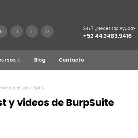
24/7 ¿Necesitas Ayuda?
+52 44.3483.9416
cursos
Blog
Contacto
eos de BurpSuite GRATIS
t y videos de BurpSuite