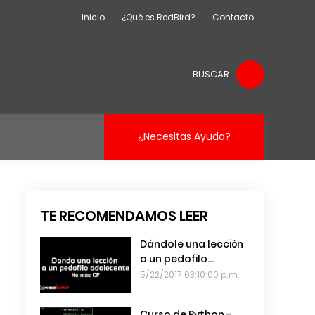
Inicio
¿Qué es RedBird?
Contacto
BUSCAR
¿Necesitas Ayuda?
TE RECOMENDAMOS LEER
Dándole una lección
a un pedofilo
adolescente
5/22/2017 03:10:00 p.m.
Curso de Python -