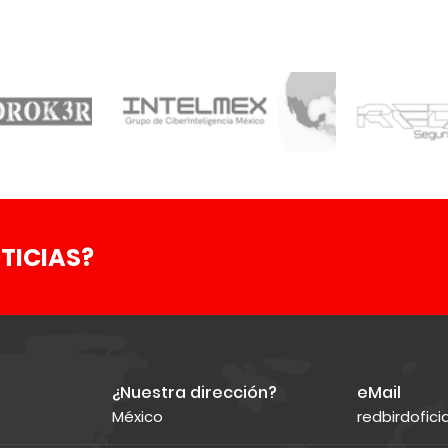
TICIAS?
¿Nuestra dirección?
eMail
México
redbirdofic