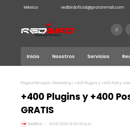
México
redbirdoficial@protonmail.com
Inicio
Nosotros
Servicios
Re
Página Principal
Pentesting
+400 Plugins y +400 Post y vid
+400 Plugins y +400 Pos
GRATIS
RedBird
6/05/2020 12:00:00 p.m.