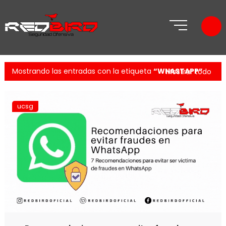
Mostrando las entradas con la etiqueta
WHASTAPP
Mostrar todo
ucsg