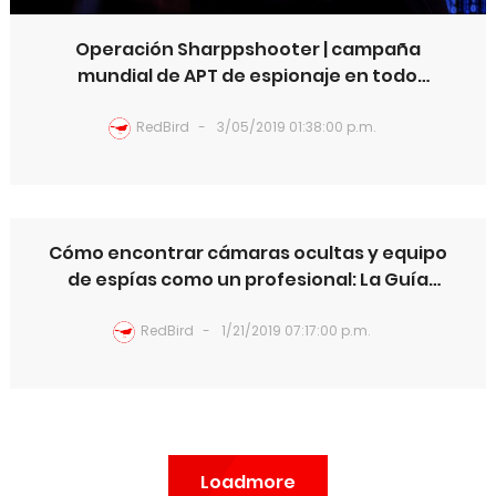
Operación Sharppshooter | campaña
mundial de APT de espionaje en todo
mundo y a cargo de Corea del Norte.
RedBird
3/05/2019 01:38:00 p.m.
Cómo encontrar cámaras ocultas y equipo
Espionaje
de espías como un profesional: La Guía
Definitiva
RedBird
1/21/2019 07:17:00 p.m.
Loadmore